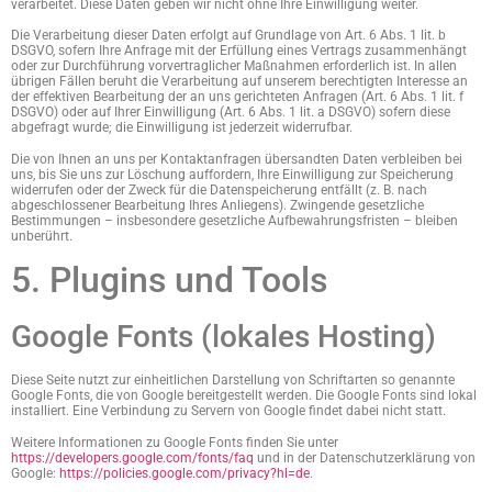
verarbeitet. Diese Daten geben wir nicht ohne Ihre Einwilligung weiter.
Die Verarbeitung dieser Daten erfolgt auf Grundlage von Art. 6 Abs. 1 lit. b
DSGVO, sofern Ihre Anfrage mit der Erfüllung eines Vertrags zusammenhängt
oder zur Durchführung vorvertraglicher Maßnahmen erforderlich ist. In allen
übrigen Fällen beruht die Verarbeitung auf unserem berechtigten Interesse an
der effektiven Bearbeitung der an uns gerichteten Anfragen (Art. 6 Abs. 1 lit. f
DSGVO) oder auf Ihrer Einwilligung (Art. 6 Abs. 1 lit. a DSGVO) sofern diese
abgefragt wurde; die Einwilligung ist jederzeit widerrufbar.
Die von Ihnen an uns per Kontaktanfragen übersandten Daten verbleiben bei
uns, bis Sie uns zur Löschung auffordern, Ihre Einwilligung zur Speicherung
widerrufen oder der Zweck für die Datenspeicherung entfällt (z. B. nach
abgeschlossener Bearbeitung Ihres Anliegens). Zwingende gesetzliche
Bestimmungen – insbesondere gesetzliche Aufbewahrungsfristen – bleiben
unberührt.
5. Plugins und Tools
Google Fonts (lokales Hosting)
Diese Seite nutzt zur einheitlichen Darstellung von Schriftarten so genannte
Google Fonts, die von Google bereitgestellt werden. Die Google Fonts sind lokal
installiert. Eine Verbindung zu Servern von Google findet dabei nicht statt.
Weitere Informationen zu Google Fonts finden Sie unter
https://developers.google.com/fonts/faq
und in der Datenschutzerklärung von
Google:
https://policies.google.com/privacy?hl=de
.