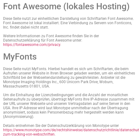
Font Awesome (lokales Hosting)
Diese Seite nutzt zur einheitlichen Darstellung von Schriftarten Font Awesome.
Font Awesome ist lokal installiert. Eine Verbindung zu Servern von Fonticons,
Inc. findet dabei nicht statt.
Weitere Informationen zu Font Awesome finden Sie in der
Datenschutzerklärung für Font Awesome unter:
https://fontawesome.com/privacy
.
MyFonts
Diese Seite nutzt MyFonts. Hierbei handelt es sich um Schriftarten, die beim
Aufrufen unserer Website in Ihren Browser geladen werden, um ein einheitliches
Schriftbild bei der Webseitendarstellung zu gewährleisten. Anbieter ist die
Monotype Imaging Holdings Inc., 600 Unicorn Park Drive, Woburn,
Massachusetts 01801, USA.
Um die Einhaltung der Lizenzbedingungen und die Anzahl der monatlichen
Seitenaufrufe zu überprüfen, überträgt MyFonts Ihre IP-Adresse zusammen mit
der URL unserer Webseite und unseren Vertragsdaten auf seine Server in den
USA. Ihre IP-Adresse wird laut Monotype unmittelbar nach der Übertragung
anonymisiert, sodass kein Personenbezug mehr hergestellt werden kann
(Anonymisierung).
Details entnehmen Sie der Datenschutzerklärung von Monotype unter
https://www.monotype.com/de/rechtshinweise/datenschutzrichtlinie/datenschutzr
zum-tracking-von-webschriften
.